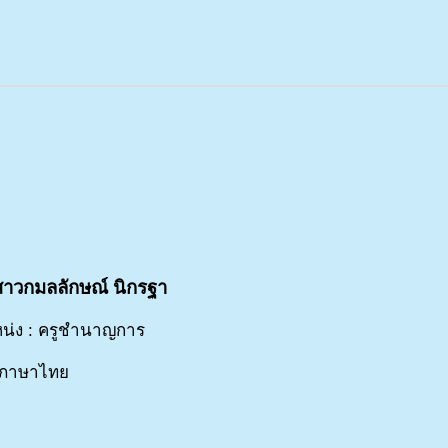
าวกมลลักษณ์ นิกรฐา
น่ง : ครูชำนาญการ
 ภาษาไทย