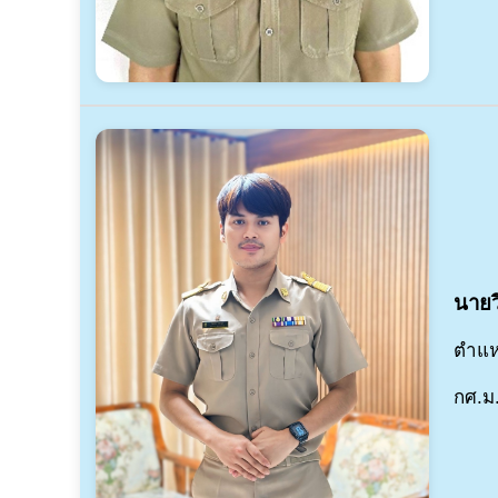
นายว
ตำแห
กศ.ม