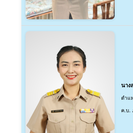
นางส
ตำแห
ค.บ.