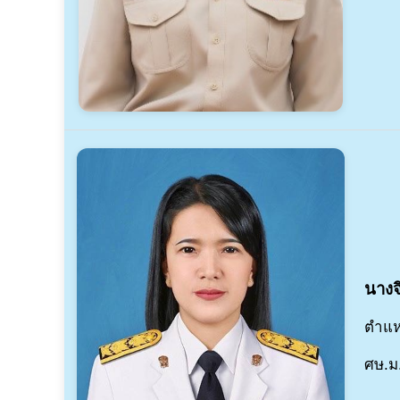
นางจ
ตำแห
ศษ.ม