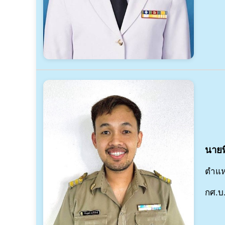
นายพ
ตำแห
กศ.บ