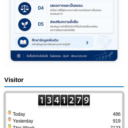
Visitor
Today
486
Yesterday
919
This Week
7123