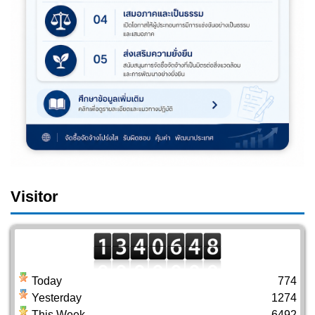
Visitor
Today
774
Yesterday
1274
This Week
6492