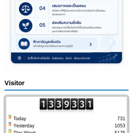
Visitor
Today
731
Yesterday
1053
This Week
5175