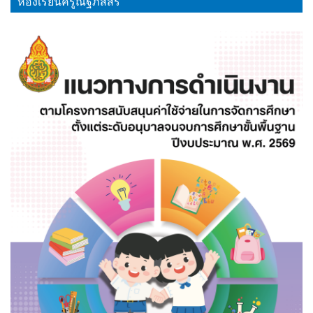
ห้องเรียนครูณัฐภัสสร